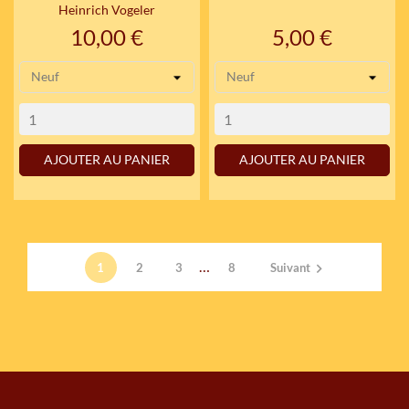
Heinrich Vogeler
Prix
Prix
10,00 €
5,00 €
AJOUTER AU PANIER
AJOUTER AU PANIER
…
1
2
3
8
Suivant
