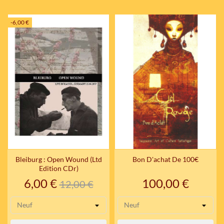
-6,00 €
Bleiburg : Open Wound (Ltd
Bon D'achat De 100€
Edition CDr)
Prix
Prix
Prix
6,00 €
100,00 €
12,00 €
de
base