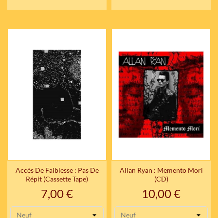
Accès De Faiblesse : Pas De
Allan Ryan : Memento Mori
Répit (cassette Tape)
(CD)
Prix
Prix
7,00 €
10,00 €